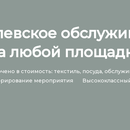
левское обслужи
а любой площад
чено в стоимость: текстиль, посуда, обслуж
орирование мероприятия
Высококлассный