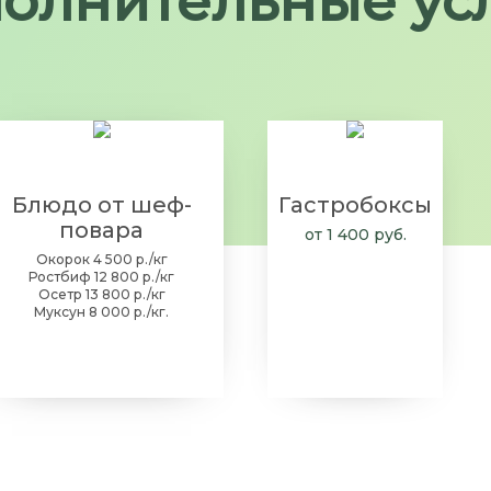
олнительные ус
Блюдо от шеф-
Гастробоксы
повара
от 1 400 руб.
Окорок 4 500 р./кг
Ростбиф 12 800 р./кг
Осетр 13 800 р./кг
Муксун 8 000 р./кг.