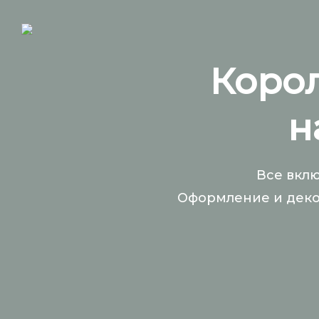
Коро
н
Все вклю
Оформление и дек